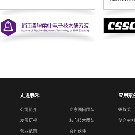
走进羲禾
应用案
公司简介
专家顾问团队
螺旋桨
发展历程
核心技术团队
复合材
营业范围
合作伙伴