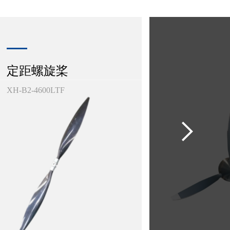
定距螺旋桨
XH-B2-4600LTF