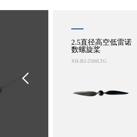
2.5直径高空低雷诺
数螺旋桨
XH-B2-2500LTG