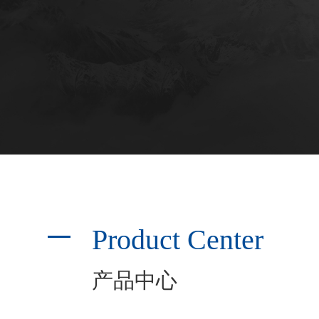
Product Center
产品中心