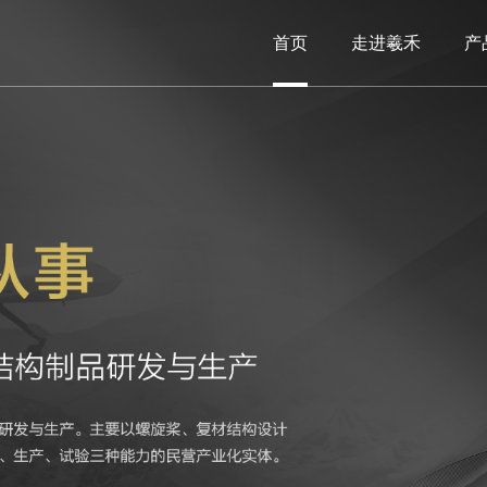
首页
走进羲禾
产